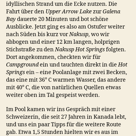
idyllischen Strand um die Ecke nutzen. Die
Fahrt über den
Upper Arrow Lake
zur
Galena
Bay
dauerte 20 Minuten und bot schöne
Ausblicke. Jetzt ging es also am Ostufer weiter
nach Süden bis kurz vor
Nakusp
, wo wir
abbogen und einer 12 km langen, holprigen
Stichstraße zu den
Nakusp Hot Springs
folgten.
Dort angekommen, checkten wir für
Campground
ein und tauchten direkt in die
Hot
Springs
ein – eine Poolanlage mit zwei Becken,
das eine mit 36° C warmen Wasser, das andere
mit 40° C, die von natürlichen Quellen etwas
weiter oben im Tal gespeist werden.
Im Pool kamen wir ins Gespräch mit einer
Schweizerin, die seit 27 Jahren in Kanada lebt,
und uns ein paar Tipps für die weitere Route
gab. Etwa 1,5 Stunden hielten wir es aus im