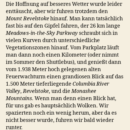
Revelstoke
Die Hoffnung auf besseres Wetter wurde leider
NP
enttäuscht, aber wir fuhren trotzdem den
und
Mount Revelstoke
hinauf. Man kann tatsächlich
weiter
fast bis auf den Gipfel fahren, der 26 km lange
nach
Meadows-in-the-Sky Parkway
schraubt sich in
Nakusp
vielen Kurven durch unterschiedliche
Vegetationszonen hinauf. Vom Parkplatz läuft
man dann noch einen Kilometer (oder nimmt
im Sommer den Shuttlebus), und genießt dann
vom 1.938 Meter hoch gelegenen alten
Feuerwachturm einen grandiosen Blick auf das
1.500 Meter tieferliegende
Columbia River
Valley
,
Revelstoke
, und die
Monashee
Mountains
. Wenn man denn einen Blick hat,
für uns gab es hauptsächlich Wolken. Wir
spazierten noch ein wenig herum, aber da es
nicht besser wurde, fuhren wir bald wieder
runter.