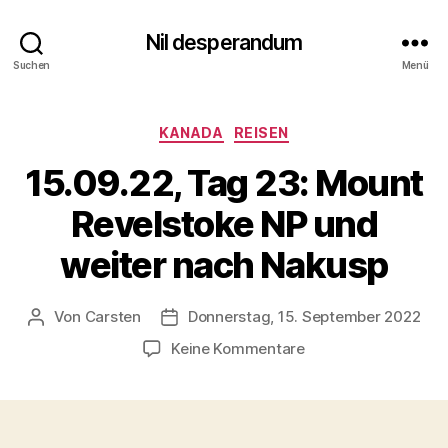
Nil desperandum
Suchen
Menü
Kategorien
KANADA
REISEN
15.09.22, Tag 23: Mount
Revelstoke NP und
weiter nach Nakusp
Von
Carsten
Donnerstag, 15. September 2022
Beitragsautor
Veröffentlichungsdatum
zu
Keine Kommentare
15.09.22,
Tag
23:
Mount