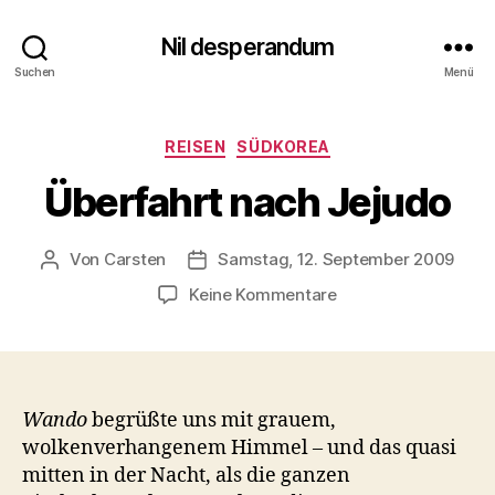
Nil desperandum
Suchen
Menü
Kategorien
REISEN
SÜDKOREA
Überfahrt nach Jejudo
Von
Carsten
Samstag, 12. September 2009
Beitragsautor
Veröffentlichungsdatum
zu
Keine Kommentare
Überfahrt
nach
Jejudo
Wando
begrüßte uns mit grauem,
wolkenverhangenem Himmel – und das quasi
mitten in der Nacht, als die ganzen