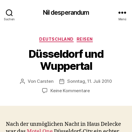
Nil desperandum
Suchen
Menü
Kategorien
DEUTSCHLAND
REISEN
Düsseldorf und
Wuppertal
Von
Carsten
Sonntag, 11. Juli 2010
Beitragsautor
Veröffentlichungsdatum
zu
Keine Kommentare
Düsseldorf
und
Wuppertal
Nach der unmöglichen Nacht in Haus Delecke
war das
Motel One
Düsseldorf-City ein echter