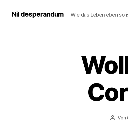
Nil desperandum
Wie das Leben eben so is
Wolk
Cor
Von
Beitrag