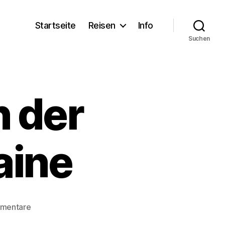
Startseite
Reisen
Info
Suchen
n der
aine
zu
mmentare
Wolkenspiele