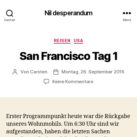
Nil desperandum
Suchen
Menü
Kategorien
REISEN
USA
San Francisco Tag 1
Von
Carsten
Montag, 26. September 2016
Beitragsautor
Veröffentlichungsdatum
zu
Keine Kommentare
San
Francisco
Tag
1
Erster Programmpunkt heute war die Rückgabe
unseres Wohnmobils. Um 6:30 Uhr sind wir
aufgestanden, haben die letzten Sachen