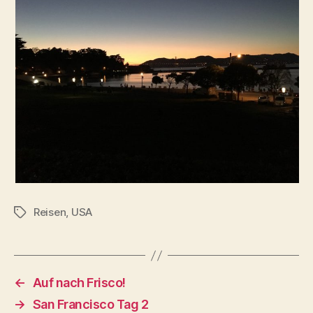
Reisen
,
USA
Schlagwörter
←
Auf nach Frisco!
→
San Francisco Tag 2