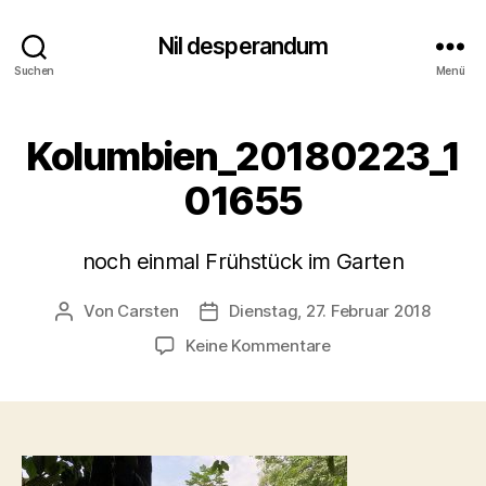
Nil desperandum
Suchen
Menü
Kolumbien_20180223_1
01655
noch einmal Frühstück im Garten
Von
Carsten
Dienstag, 27. Februar 2018
Beitragsautor
Veröffentlichungsdatum
zu
Keine Kommentare
Kolumbien_2018022