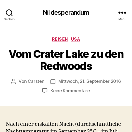
Nil desperandum
Suchen
Menü
Kategorien
REISEN
USA
Vom Crater Lake zu den
Redwoods
Von
Carsten
Mittwoch, 21. September 2016
Beitragsautor
Veröffentlichungsdatum
zu
Keine Kommentare
Vom
Crater
Lake
zu
den
Nach einer eiskalten Nacht (durchschnittliche
Redwoods
Nachttemperatur im September 3° C – im Juli