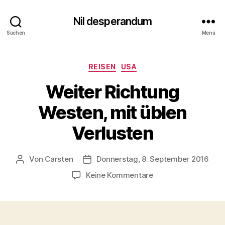
Nil desperandum
Suchen
Menü
Kategorien
REISEN
USA
Weiter Richtung
Westen, mit üblen
Verlusten
Von
Carsten
Donnerstag, 8. September 2016
Beitragsautor
Veröffentlichungsdatum
zu
Keine Kommentare
Weiter
Richtung
Westen,
mit