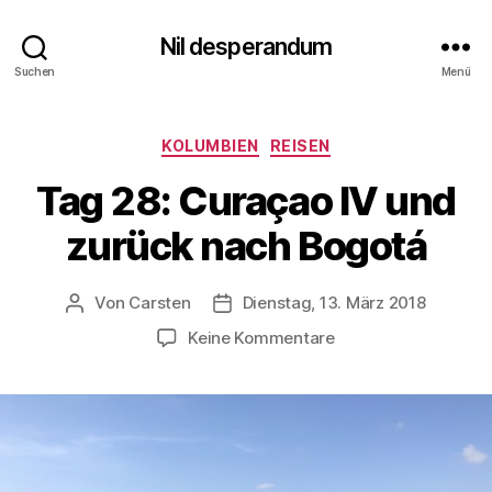
Nil desperandum
Suchen
Menü
Kategorien
KOLUMBIEN
REISEN
Tag 28: Curaçao IV und
zurück nach Bogotá
Von
Carsten
Dienstag, 13. März 2018
Beitragsautor
Veröffentlichungsdatum
zu
Keine Kommentare
Tag
28:
Curaçao
IV
und
zurück