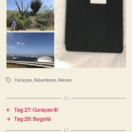
Curaçao
,
Kolumbien
,
Reisen
Schlagwörter
←
Tag 27: Curaçao III
→
Tag 29: Bogotá